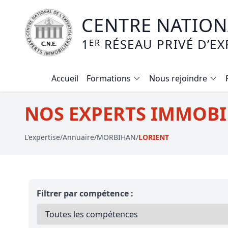
CENTRE NATIONA
1
RÉSEAU PRIVÉ D’EX
ER
Accueil
Formations
Nous rejoindre
Calendrier des formations
NOS EXPERTS IMMOBIL
Formation expertise immobilière / v
L'expertise
/
Annuaire
/
MORBIHAN
/
LORIENT
Expertise local commercial
Expertise viager
E-learning - Connaitre et maitriser
Filtrer par compétence :
Mise en copropriété
Expertise terrains agricoles, vignobl