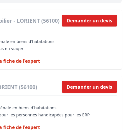
Maîtrise d’oeuvre
Développer la gestion locativ
Estimation co
Expertise pré-achat
Développer et organiser l'acti
ilier - LORIENT (56100)
Demander un devis
Biens d’exception, belles dem
énale en biens d'habitations
n Local d’Urbanisme (PLU)
IA Essentials®
us en viager
mobilier
IA Pioneer®
a fiche de l'expert
ORIENT (56100)
Demander un devis
vénale en biens d'habitations
é pour les personnes handicapées pour les ERP
a fiche de l'expert