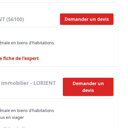
NT (56100)
Demander un devis
énale en biens d'habitations
a fiche de l'expert
 immobilier - LORIENT
Demander un
devis
énale en biens d'habitations
dus en viager