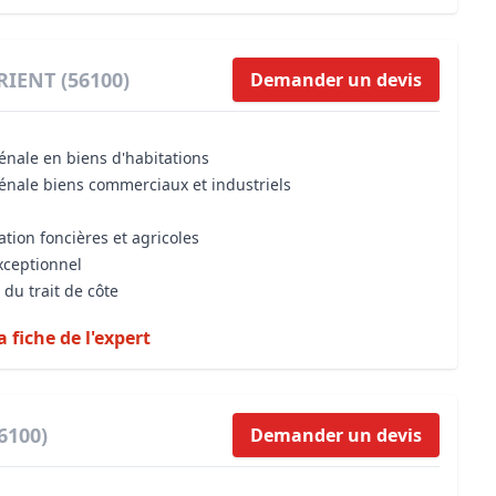
RIENT (56100)
Demander un devis
énale en biens d'habitations
vénale biens commerciaux et industriels
ation foncières et agricoles
xceptionnel
 du trait de côte
a fiche de l'expert
6100)
Demander un devis