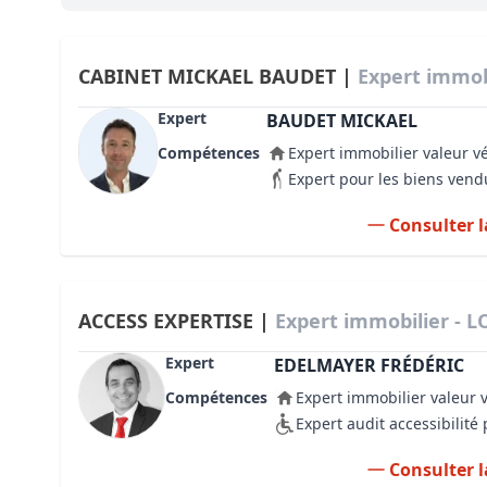
Bioclimatique BBC
Règles d’urbanisme
CABINET MICKAEL BAUDET |
Expert immob
Pathologies des bâtiments
Expert
BAUDET MICKAEL
Compétences
Expert immobilier valeur v
Lecture et compréhension d’un Pla
Expert pour les biens vend
Droit de l'environnement et de l'im
Consulter l
Estimer le droit au bail
ACCESS EXPERTISE |
Expert immobilier - L
Expert
EDELMAYER FRÉDÉRIC
Compétences
Expert immobilier valeur 
Expert audit accessibilit
Consulter l