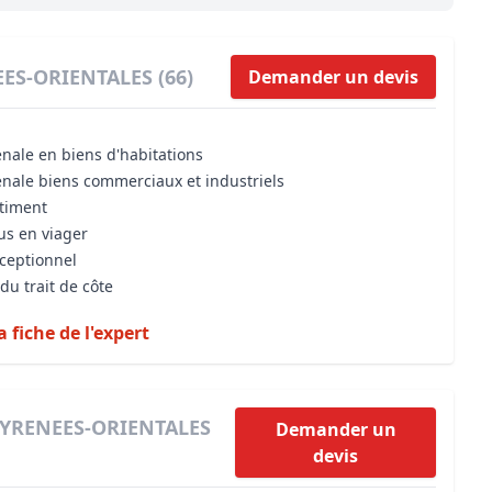
Maîtrise d’oeuvre
Développer la gestion locativ
Estimation co
Expertise pré-achat
Développer et organiser l'acti
EES-ORIENTALES (66)
Demander un devis
Biens d’exception, belles dem
énale en biens d'habitations
n Local d’Urbanisme (PLU)
IA Essentials®
énale biens commerciaux et industriels
mobilier
IA Pioneer®
âtiment
us en viager
xceptionnel
du trait de côte
a fiche de l'expert
 PYRENEES-ORIENTALES
Demander un
devis