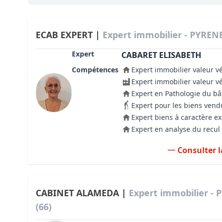
Bioclimatique BBC
Règles d’urbanisme
ECAB EXPERT |
Expert immobilier - PYREN
Pathologies des bâtiments
Expert
CABARET ELISABETH
Compétences
Expert immobilier valeur v
Lecture et compréhension d’un Pla
Expert immobilier valeur v
Droit de l'environnement et de l'im
Expert en Pathologie du b
Expert pour les biens vend
Estimer le droit au bail
Expert biens à caractère e
Expert en analyse du recul 
Consulter l
CABINET ALAMEDA |
Expert immobilier -
(66)