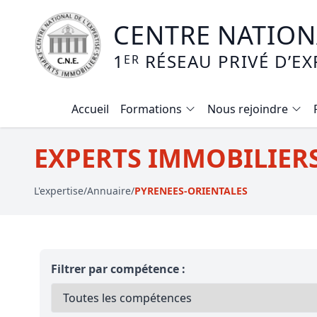
CENTRE NATIONA
1
RÉSEAU PRIVÉ D’EX
ER
Accueil
Formations
Nous rejoindre
Calendrier des formations
EXPERTS IMMOBILIERS
Formation expertise immobilière / v
L'expertise
/
Annuaire
/
PYRENEES-ORIENTALES
Expertise local commercial
Expertise viager
E-learning - Connaitre et maitriser
Filtrer par compétence :
Mise en copropriété
Expertise terrains agricoles, vignobl