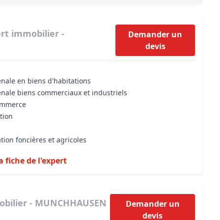
Maîtrise d’oeuvre
Développer la gestion locativ
Estimation co
Expertise pré-achat
Développer et organiser l'acti
rt immobilier -
Demander un
devis
Biens d’exception, belles dem
n Local d’Urbanisme (PLU)
IA Essentials®
énale en biens d'habitations
mobilier
IA Pioneer®
énale biens commerciaux et industriels
commerce
tion
tion foncières et agricoles
a fiche de l'expert
obilier - MUNCHHAUSEN
Demander un
devis