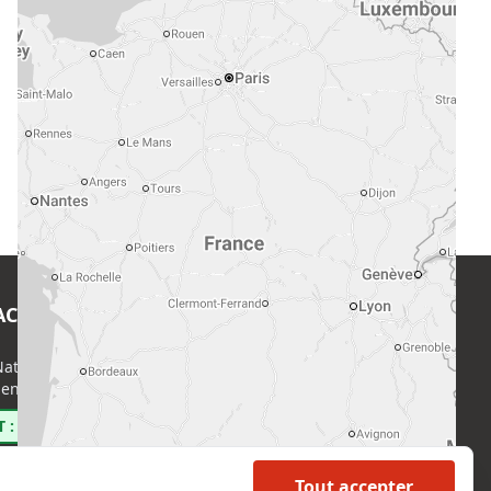
ACT
EN SAVOIR PLUS
ational de l’Expertise (CNE)
Accueil
enri Regnault, 75014 Paris
Formations
Nous rejoindre
 : 0800 00 80 89
Partenaires
Autres missions
Tout accepter