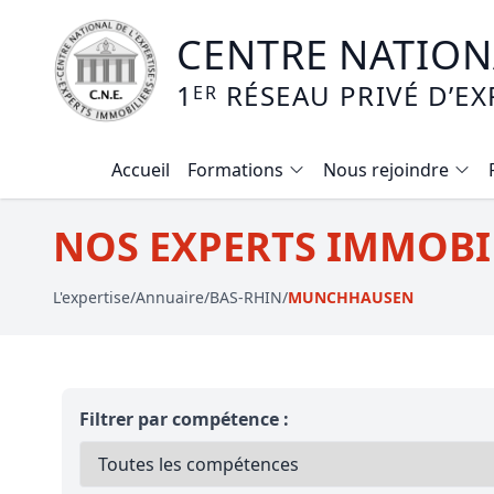
CENTRE NATIONA
1
RÉSEAU PRIVÉ D’EX
ER
Accueil
Formations
Nous rejoindre
Calendrier des formations
NOS EXPERTS IMMOBI
Formation expertise immobilière / v
L'expertise
/
Annuaire
/
BAS-RHIN
/
MUNCHHAUSEN
Expertise local commercial
Expertise viager
E-learning - Connaitre et maitriser
Filtrer par compétence :
Mise en copropriété
Expertise terrains agricoles, vignobl