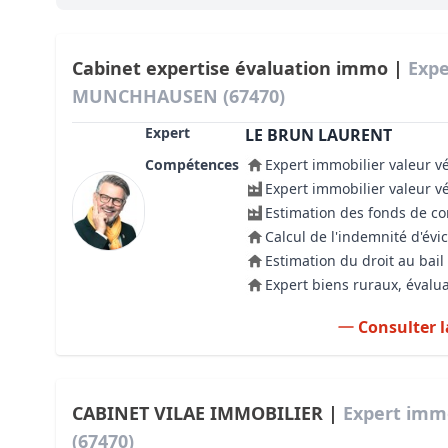
Bioclimatique BBC
Règles d’urbanisme
Cabinet expertise évaluation immo |
Expe
MUNCHHAUSEN (67470)
Pathologies des bâtiments
Expert
LE BRUN LAURENT
Lecture et compréhension d’un Pla
Compétences
Expert immobilier valeur v
Droit de l'environnement et de l'im
Expert immobilier valeur v
Estimation des fonds de 
Estimer le droit au bail
Calcul de l'indemnité d'évic
Estimation du droit au bail
Expert biens ruraux, évalua
Consulter l
CABINET VILAE IMMOBILIER |
Expert imm
(67470)