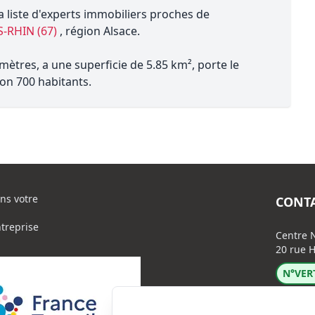
a liste d'experts immobiliers proches de
S-RHIN (67)
, région Alsace.
tres, a une superficie de 5.85 km², porte le
on 700 habitants.
ns votre
CONT
ntreprise
Centre N
20 rue H
N°VERT