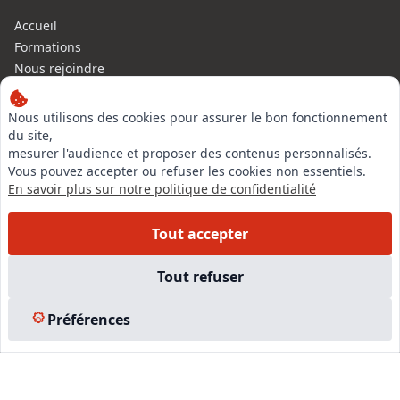
Accueil
Formations
Nous rejoindre
Partenaires
Autres missions
Nous utilisons des cookies pour assurer le bon fonctionnement
Le C.N.E.
du site,
mesurer l'audience et proposer des contenus personnalisés.
Membre IVSC
Vous pouvez accepter ou refuser les cookies non essentiels.
Logiciel
En savoir plus sur notre politique de confidentialité
L’Expert
Tarifs
Tout accepter
Contact
Experts Immobiliers par régions
Tout refuser
Accès Pro
Mentions légales
Préférences
Plan du site
© 2026 l-expertise CNE - Centre National de l’Expertise. Tous
droits réservés.