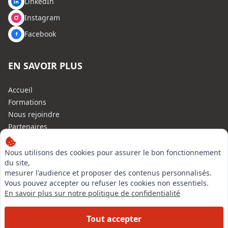
LinkedIn
Instagram
Facebook
EN SAVOIR PLUS
Accueil
Formations
Nous rejoindre
Partenaires
Autres missions
Le C.N.E.
Nous utilisons des cookies pour assurer le bon fonctionnement
du site,
Membre IVSC
mesurer l'audience et proposer des contenus personnalisés.
Logiciel
Vous pouvez accepter ou refuser les cookies non essentiels.
L’Expert
En savoir plus sur notre politique de confidentialité
Tarifs
Contact
Tout accepter
Experts Immobiliers par régions