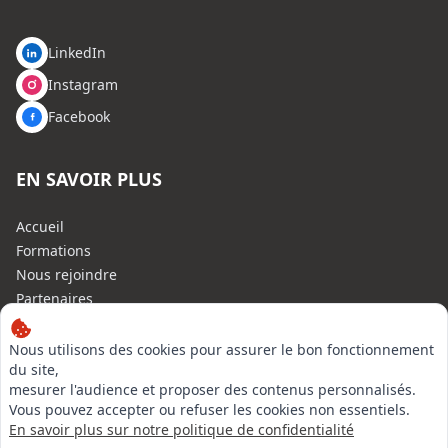
LinkedIn
Instagram
Facebook
EN SAVOIR PLUS
Accueil
Formations
Nous rejoindre
Partenaires
Autres missions
Le C.N.E.
Nous utilisons des cookies pour assurer le bon fonctionnement
du site,
Membre IVSC
mesurer l'audience et proposer des contenus personnalisés.
Logiciel
Vous pouvez accepter ou refuser les cookies non essentiels.
L’Expert
En savoir plus sur notre politique de confidentialité
Tarifs