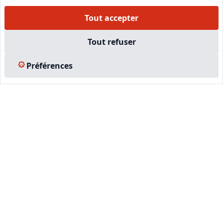
Facebook
Tout accepter
Tout refuser
EN SAVOIR PLUS
Préférences
Accueil
Formations
Nous rejoindre
Partenaires
Autres missions
Le C.N.E.
Membre IVSC
Logiciel
L’Expert
Tarifs
Contact
Experts Immobiliers par régions
Accès Pro