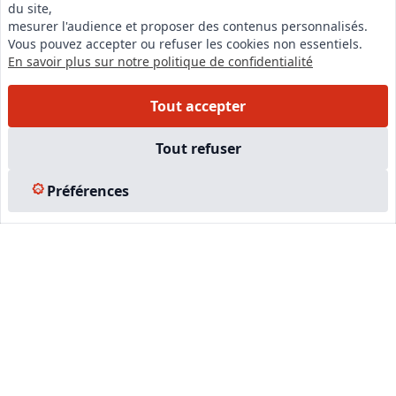
du site,
LinkedIn
mesurer l'audience et proposer des contenus personnalisés.
Vous pouvez accepter ou refuser les cookies non essentiels.
Instagram
En savoir plus sur notre politique de confidentialité
Facebook
Tout accepter
EN SAVOIR PLUS
Tout refuser
Accueil
Préférences
Formations
Nous rejoindre
Partenaires
Autres missions
Le C.N.E.
Membre IVSC
Logiciel
L’Expert
Tarifs
Contact