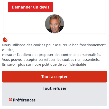
Demander un devis
Expert
VENGEON LAURENT
Nous utilisons des cookies pour assurer le bon fonctionnement
du site,
Compétences
mesurer l'audience et proposer des contenus personnalisés.
Expert immobilier valeur vénale en biens
Vous pouvez accepter ou refuser les cookies non essentiels.
d'habitations
En savoir plus sur notre politique de confidentialité
Consulter la fiche de l'expert
Tout accepter
Tout refuser
ACE EXPERTISES |
Expert immobilier -
VILLENEUVE-LOUBET (06270)
Préférences
Demander un devis