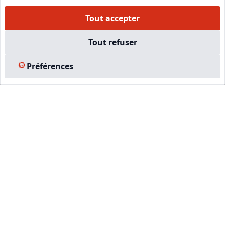
Facebook
Tout accepter
Tout refuser
EN SAVOIR PLUS
Préférences
Accueil
Formations
Nous rejoindre
Partenaires
Autres missions
Le C.N.E.
Membre IVSC
Logiciel
L’Expert
Tarifs
Contact
Experts Immobiliers par régions
Accès Pro