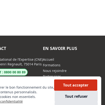
ACT
EN SAVOIR PLUS
ational de l’Expertise (CNE)
Accueil
enri Regnault, 75014 Paris
Formations
Nous rejoindre
 : 0800 00 80 89
Partenaires
Autres missions
Tout accepter
rer le bon fonctionnement du site,
Le C.N.E.
contenus personnalisés.
Membre IVSC
Tout refuser
cookies non essentiels.
Logiciel
confidentialité
L’Expert