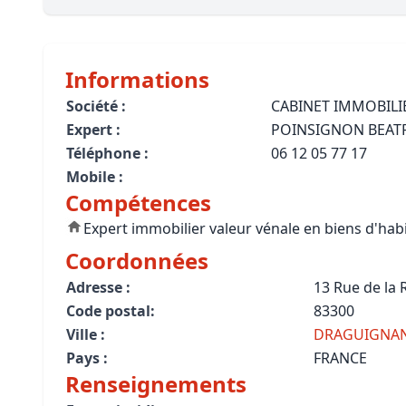
Bioclimatique BBC
Règles d’urbanisme
Informations
Pathologies des bâtiments
Société :
CABINET IMMOBILI
Expert :
POINSIGNON BEAT
Lecture et compréhension d’un Pla
Téléphone :
06 12 05 77 17
Droit de l'environnement et de l'im
Mobile :
Compétences
Estimer le droit au bail
Expert immobilier valeur vénale en biens d'hab
Coordonnées
Adresse :
13 Rue de la
Code postal:
83300
Ville :
DRAGUIGNA
Pays :
FRANCE
Renseignements