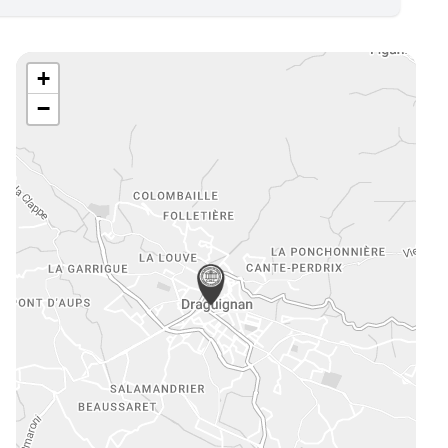
e
mmerce
vité de Syndic
+
eures, châteaux et traits de côte
−