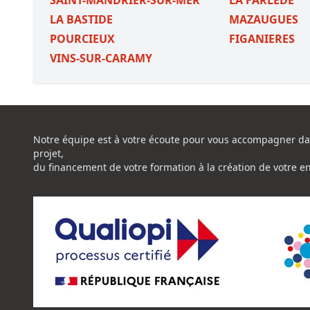
SAINT-MANDRIER-SUR-MER
LA FARLEDE
LA BASTIDE
MAZAUGUES
POURCIEUX
FIGANIERES
VINS-SUR-CARAMY
Notre équipe est à votre écoute pour vous accompagner da
projet,
du financement de votre formation à la création de votre e