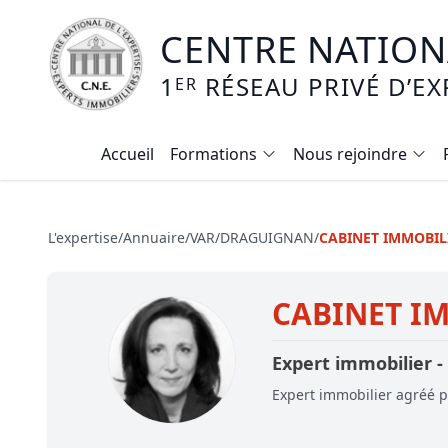
CENTRE NATIONA
1
RÉSEAU PRIVÉ D’EX
ER
Accueil
Formations
Nous rejoindre
Calendrier des formations
Formation expertise immobilière / v
L'expertise
/
Annuaire
/
VAR
/
DRAGUIGNAN
/
CABINET IMMOBIL
Expertise local commercial
CABINET IM
Expertise viager
E-learning - Connaitre et maitriser
Expert immobilier -
Mise en copropriété
Expert immobilier agréé pa
Expertise terrains agricoles, vignobl