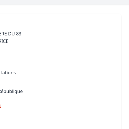
Maîtrise d’oeuvre
Développer la gestion locativ
Estimation co
Expertise pré-achat
Développer et organiser l'acti
Biens d’exception, belles dem
ERE DU 83
RICE
n Local d’Urbanisme (PLU)
IA Essentials®
mobilier
IA Pioneer®
itations
 République
N