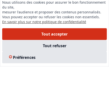
Nous utilisons des cookies pour assurer le bon fonctionnement
du site,
LinkedIn
mesurer l'audience et proposer des contenus personnalisés.
Vous pouvez accepter ou refuser les cookies non essentiels.
Instagram
En savoir plus sur notre politique de confidentialité
Facebook
Tout accepter
EN SAVOIR PLUS
Tout refuser
Accueil
Préférences
Formations
Nous rejoindre
Partenaires
Autres missions
Le C.N.E.
Membre IVSC
Logiciel
L’Expert
Tarifs