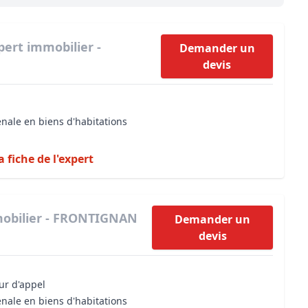
Maîtrise d’oeuvre
Développer la gestion locativ
Estimation co
Expertise pré-achat
Développer et organiser l'acti
pert immobilier -
Demander un
devis
Biens d’exception, belles dem
n Local d’Urbanisme (PLU)
IA Essentials®
énale en biens d'habitations
mobilier
IA Pioneer®
a fiche de l'expert
mobilier - FRONTIGNAN
Demander un
devis
our d'appel
énale en biens d'habitations