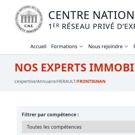
CENTRE NATIONA
1
RÉSEAU PRIVÉ D’EX
ER
Accueil
Formations
Nous rejoindre
Calendrier des formations
NOS EXPERTS IMMOBI
Formation expertise immobilière / v
L'expertise
/
Annuaire
/
HERAULT
/
FRONTIGNAN
Expertise local commercial
Expertise viager
E-learning - Connaitre et maitriser
Filtrer par compétence :
Mise en copropriété
Expertise terrains agricoles, vignobl