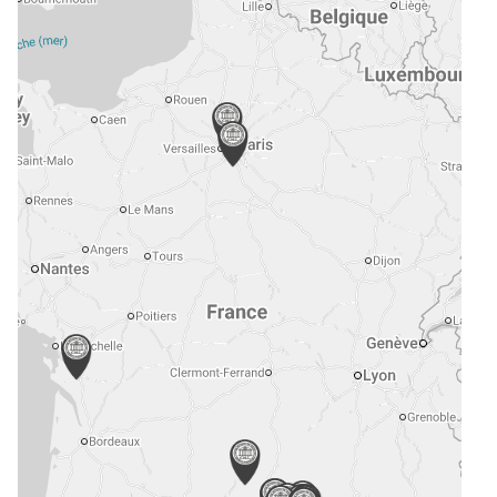
e
mmerce
vité de Syndic
eures, châteaux et traits de côte