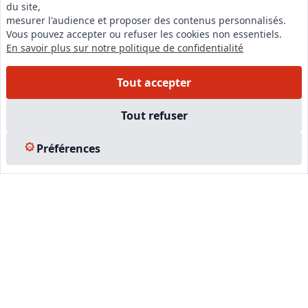
du site,
LinkedIn
mesurer l'audience et proposer des contenus personnalisés.
Vous pouvez accepter ou refuser les cookies non essentiels.
Instagram
En savoir plus sur notre politique de confidentialité
Facebook
Tout accepter
EN SAVOIR PLUS
Tout refuser
Accueil
Préférences
Formations
Nous rejoindre
Partenaires
Autres missions
Le C.N.E.
Membre IVSC
Logiciel
L’Expert
Tarifs
Contact