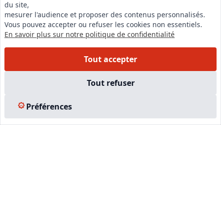
du site,
LinkedIn
mesurer l'audience et proposer des contenus personnalisés.
Vous pouvez accepter ou refuser les cookies non essentiels.
Instagram
En savoir plus sur notre politique de confidentialité
Facebook
Tout accepter
EN SAVOIR PLUS
Tout refuser
Accueil
Préférences
Formations
Nous rejoindre
Partenaires
Autres missions
Le C.N.E.
Membre IVSC
Logiciel
L’Expert
Tarifs
Contact