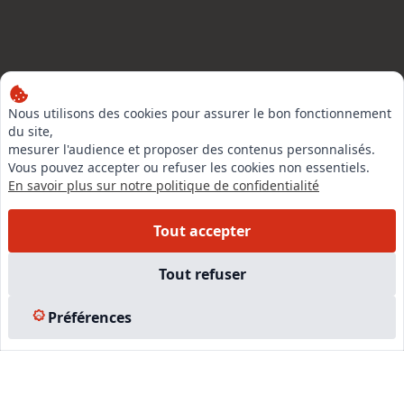
LinkedIn
Nous utilisons des cookies pour assurer le bon fonctionnement
du site,
Instagram
mesurer l'audience et proposer des contenus personnalisés.
Facebook
Vous pouvez accepter ou refuser les cookies non essentiels.
En savoir plus sur notre politique de confidentialité
EN SAVOIR PLUS
Tout accepter
Accueil
Tout refuser
Formations
Nous rejoindre
Préférences
Partenaires
Autres missions
Le C.N.E.
Membre IVSC