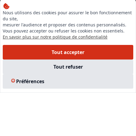
Nous utilisons des cookies pour assurer le bon fonctionnement
LinkedIn
du site,
mesurer l'audience et proposer des contenus personnalisés.
Instagram
Vous pouvez accepter ou refuser les cookies non essentiels.
En savoir plus sur notre politique de confidentialité
Facebook
Tout accepter
EN SAVOIR PLUS
Tout refuser
Accueil
Formations
Préférences
Nous rejoindre
Partenaires
Autres missions
Le C.N.E.
Membre IVSC
Logiciel
L’Expert