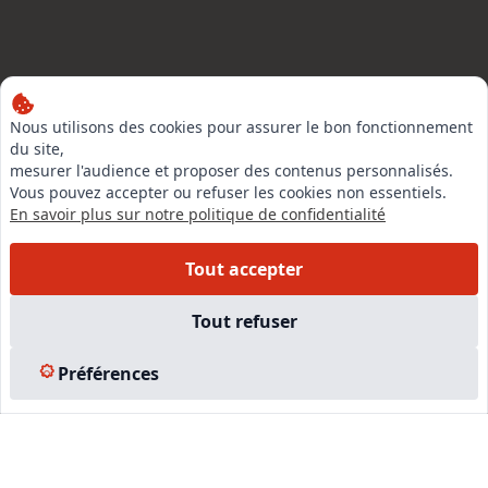
LinkedIn
Nous utilisons des cookies pour assurer le bon fonctionnement
du site,
Instagram
mesurer l'audience et proposer des contenus personnalisés.
Vous pouvez accepter ou refuser les cookies non essentiels.
Facebook
En savoir plus sur notre politique de confidentialité
EN SAVOIR PLUS
Tout accepter
Accueil
Tout refuser
Formations
Nous rejoindre
Préférences
Partenaires
Autres missions
Le C.N.E.
Membre IVSC