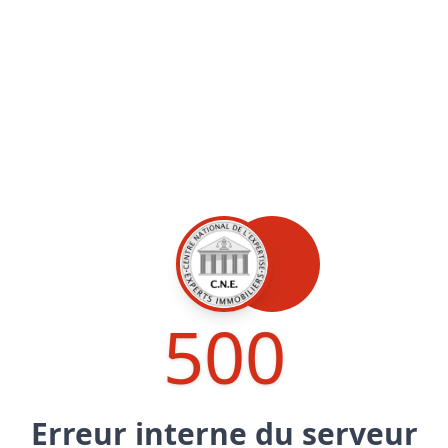
Maîtrise d’oeuvre
Développer la gestion locativ
Estimation co
Expertise pré-achat
Développer et organiser l'acti
Biens d’exception, belles dem
n Local d’Urbanisme (PLU)
IA Essentials®
mobilier
IA Pioneer®
500
Erreur interne du serveur