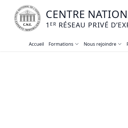
CENTRE NATIONA
1
RÉSEAU PRIVÉ D’EX
ER
Accueil
Formations
Nous rejoindre
Calendrier des formations
Formation expertise immobilière / v
Expertise local commercial
Expertise viager
E-learning - Connaitre et maitriser
Mise en copropriété
Expertise terrains agricoles, vignobl