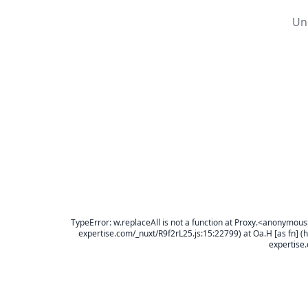
Un
TypeError: w.replaceAll is not a function at Proxy.<anonymous
expertise.com/_nuxt/R9f2rL25.js:15:22799) at Oa.H [as fn] (h
expertise.