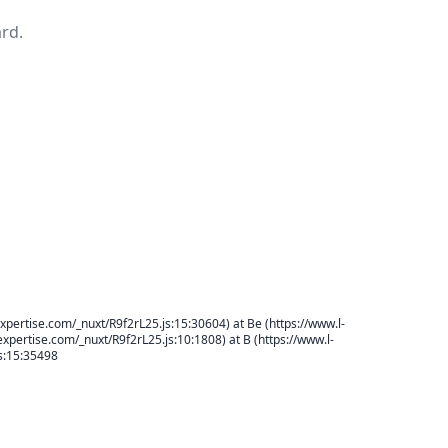
rd.
xpertise.com/_nuxt/R9f2rL25.js:15:30604) at Be (https://www.l-
expertise.com/_nuxt/R9f2rL25.js:10:1808) at B (https://www.l-
js:15:35498