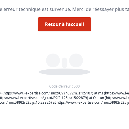
e erreur technique est survenue. Merci de réessayer plus ta
Retour à l’accueil
Code d’erreur : 500
> (https://www.l-expertise.com/_nuxt/CVYhC72m.js:1:5107) at ms (https://www.l-e
ttps://www.l-expertise.com/_nuxt/R9f2rL25.js:15:22879) at Oa.run (https://www.l-
com/_nuxt/R9f2rL25.js:15:23326) at https://www.l-expertise.com/_nuxt/R9f2rL25.