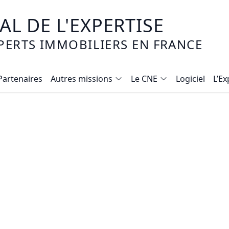
L DE L'EXPERTISE
PERTS IMMOBILIERS EN FRANCE
Partenaires
Autres missions
Le CNE
Logiciel
L’Ex
Valeur vénale
Calcul de l'indemnité d'évicti
Qui sommes-nous ?
État des risques
Nat
aleur vénale
Expert Judiciaire
Marchands de biens : Stratégi
Déontologie
Diagnostics imm
Co
Accessibilité handicapés
Estimer un fonds de commer
Valeur vénale, dans quel
RGPD
Cu
État des lieux
Diagnostic Accessibilité Pers
Témoignages
Avis de valeur
Em
 les mécanismes du viager
Réalisation de plans
Réseaux sociaux - pérenniser s
Estimation app
Mise en copropriété
Transaction Immobilière : Maît
Estimation mai
es, fermes, bois et forêts
Millièmes de copropriété
Négociateur en immobilier
Estimation terr