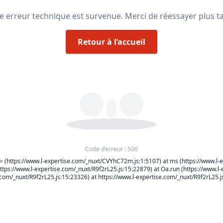
e erreur technique est survenue. Merci de réessayer plus ta
Retour à l’accueil
Code d’erreur : 500
> (https://www.l-expertise.com/_nuxt/CVYhC72m.js:1:5107) at ms (https://www.l-e
ttps://www.l-expertise.com/_nuxt/R9f2rL25.js:15:22879) at Oa.run (https://www.l-
com/_nuxt/R9f2rL25.js:15:23326) at https://www.l-expertise.com/_nuxt/R9f2rL25.