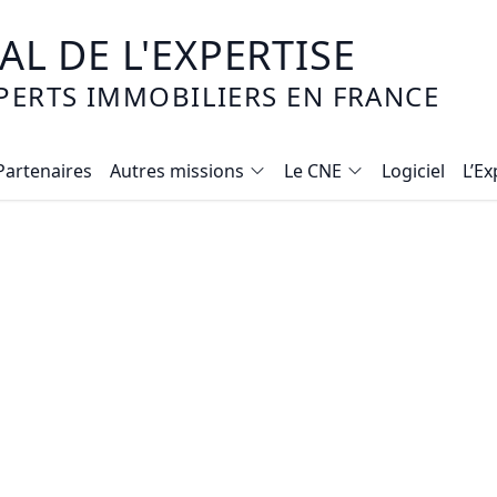
L DE L'EXPERTISE
PERTS IMMOBILIERS EN FRANCE
Partenaires
Autres missions
Le CNE
Logiciel
L’Ex
Valeur vénale
Calcul de l'indemnité d'évicti
Qui sommes-nous ?
État des risques
Nat
aleur vénale
Expert Judiciaire
Marchands de biens : Stratégi
Déontologie
Diagnostics imm
Co
Accessibilité handicapés
Estimer un fonds de commer
Valeur vénale, dans quel
RGPD
Cu
État des lieux
Diagnostic Accessibilité Pers
Témoignages
Avis de valeur
Em
 les mécanismes du viager
Réalisation de plans
Réseaux sociaux - pérenniser s
Estimation app
Mise en copropriété
Transaction Immobilière : Maît
Estimation mai
es, fermes, bois et forêts
Millièmes de copropriété
Négociateur en immobilier
Estimation terr