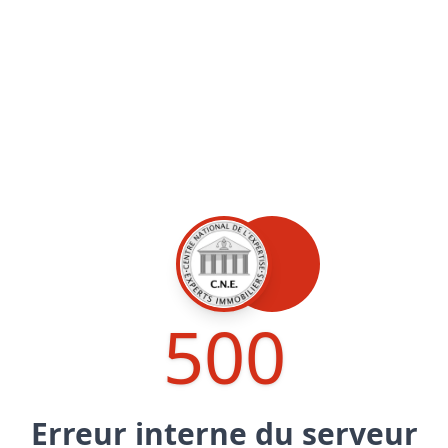
Maîtrise d’oeuvre
Développer la gestion locativ
Estimation co
Expertise pré-achat
Développer et organiser l'acti
Biens d’exception, belles dem
n Local d’Urbanisme (PLU)
IA Essentials®
mobilier
IA Pioneer®
500
Erreur interne du serveur