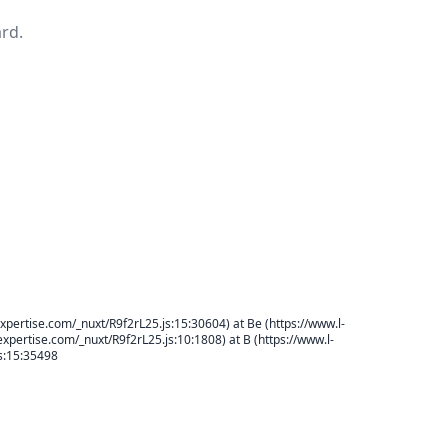
rd.
xpertise.com/_nuxt/R9f2rL25.js:15:30604) at Be (https://www.l-
expertise.com/_nuxt/R9f2rL25.js:10:1808) at B (https://www.l-
js:15:35498