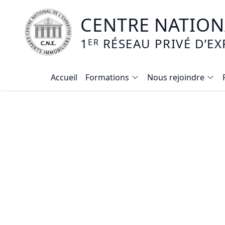
CENTRE NATIONA
1
RÉSEAU PRIVÉ D’EX
ER
Accueil
Formations
Nous rejoindre
Calendrier des formations
Formation expertise immobilière / v
Expertise local commercial
Expertise viager
E-learning - Connaitre et maitriser
Mise en copropriété
Expertise terrains agricoles, vignobl