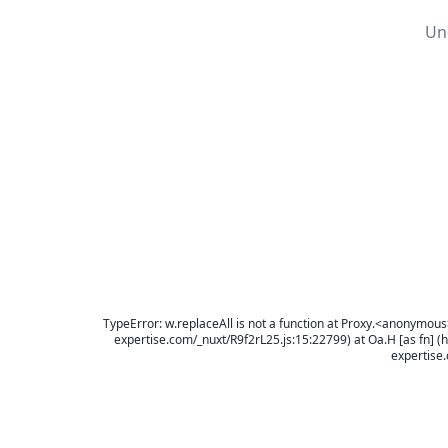
Un
TypeError: w.replaceAll is not a function at Proxy.<anonymous
expertise.com/_nuxt/R9f2rL25.js:15:22799) at Oa.H [as fn] (h
expertise.