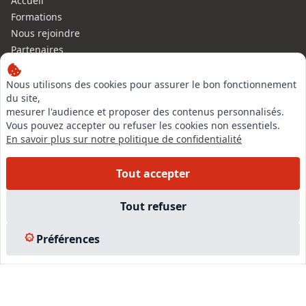
Accueil
Formations
Nous rejoindre
Partenaires
Autres missions
Le C.N.E.
Nous utilisons des cookies pour assurer le bon fonctionnement
du site,
Membre IVSC
mesurer l'audience et proposer des contenus personnalisés.
Logiciel
Vous pouvez accepter ou refuser les cookies non essentiels.
L’Expert
En savoir plus sur notre politique de confidentialité
Tarifs
Contact
Tout accepter
Experts Immobiliers par régions
Accès Pro
Tout refuser
Mentions légales
Plan du site
Préférences
© 2026 l-expertise CNE - Centre National de l’Expertise. Tous
droits réservés.