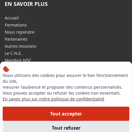
EN SAVOIR PLUS
Accueil
Formations
Nous rejoindre
Partenaires
Autres missions
Le C.N.E.
Membre IVSC
Logiciel
L’Expert
Nous utilisons des cookies pour assurer le bon fonctionnement
du site,
Tarifs
mesurer l'audience et proposer des contenus personnalisés.
Contact
Vous pouvez accepter ou refuser les cookies non essentiels.
Experts Immobiliers par régions
En savoir plus sur notre politique de confidentialité
Accès Pro
Mentions légales
Tout accepter
Plan du site
Tout refuser