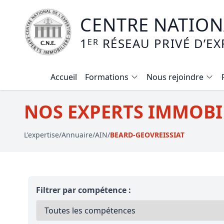
CENTRE NATIONA
1
RÉSEAU PRIVÉ D’EX
ER
Accueil
Formations
Nous rejoindre
Calendrier des formations
NOS EXPERTS IMMOBIL
Formation expertise immobilière / v
L'expertise
/
Annuaire
/
AIN
/
BEARD-GEOVREISSIAT
Expertise local commercial
Expertise viager
E-learning - Connaitre et maitriser
Filtrer par compétence :
Mise en copropriété
Expertise terrains agricoles, vignobl