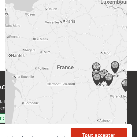
ACT
EN SAVOIR PLUS
ational de l’Expertise (CNE)
Accueil
enri Regnault, 75014 Paris
Formations
Nous rejoindre
 : 0800 00 80 89
Partenaires
Autres missions
Tout accepter