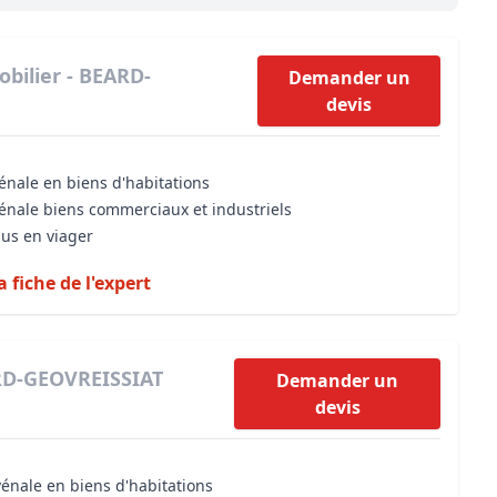
Maîtrise d’oeuvre
Développer la gestion locativ
Estimation co
Expertise pré-achat
Développer et organiser l'acti
bilier - BEARD-
Demander un
devis
Biens d’exception, belles dem
n Local d’Urbanisme (PLU)
IA Essentials®
énale en biens d'habitations
mobilier
IA Pioneer®
vénale biens commerciaux et industriels
dus en viager
a fiche de l'expert
ARD-GEOVREISSIAT
Demander un
devis
vénale en biens d'habitations