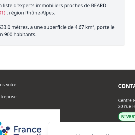
a liste d'experts immobiliers proches de BEARD-
01)
, région Rhône-Alpes.
3.0 mètres, a une superficie de 4.67 km², porte le
n 900 habitants.
ns votre
CONT
ntreprise
Centre N
20 rue H
N°VERT