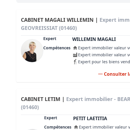
Bioclimatique BBC
Règles d’urbanisme
CABINET MAGALI WILLEMIN |
Expert immo
GEOVREISSIAT (01460)
Pathologies des bâtiments
Expert
WILLEMIN MAGALI
Lecture et compréhension d’un Pla
Compétences
Expert immobilier valeur v
Droit de l'environnement et de l'im
Expert immobilier valeur 
Expert pour les biens ven
Estimer le droit au bail
Consulter l
CABINET LETIM |
Expert immobilier - BE
(01460)
Expert
PETIT LAETITIA
Compétences
Expert immobilier valeur 