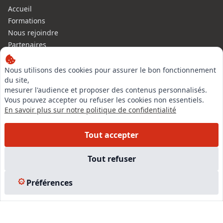
Accueil
Formations
Nous rejoindre
Partenaires
Autres missions
Le C.N.E.
Nous utilisons des cookies pour assurer le bon fonctionnement
du site,
Membre IVSC
mesurer l'audience et proposer des contenus personnalisés.
Logiciel
Vous pouvez accepter ou refuser les cookies non essentiels.
L’Expert
En savoir plus sur notre politique de confidentialité
Tarifs
Contact
Tout accepter
Experts Immobiliers par régions
Accès Pro
Tout refuser
Mentions légales
Plan du site
Préférences
© 2026 l-expertise CNE - Centre National de l’Expertise. Tous
droits réservés.