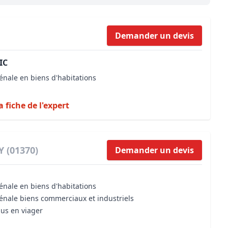
Maîtrise d’oeuvre
Développer la gestion locativ
Estimation co
Expertise pré-achat
Développer et organiser l'acti
Demander un devis
Biens d’exception, belles dem
IC
n Local d’Urbanisme (PLU)
IA Essentials®
énale en biens d'habitations
mobilier
IA Pioneer®
a fiche de l'expert
Y (01370)
Demander un devis
énale en biens d'habitations
vénale biens commerciaux et industriels
dus en viager