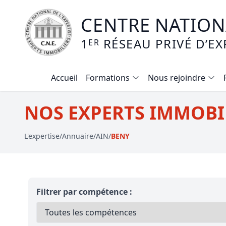
CENTRE NATIONA
1
RÉSEAU PRIVÉ D’EX
ER
Accueil
Formations
Nous rejoindre
Calendrier des formations
NOS EXPERTS IMMOBIL
Formation expertise immobilière / v
L'expertise
/
Annuaire
/
AIN
/
BENY
Expertise local commercial
Expertise viager
E-learning - Connaitre et maitriser
Filtrer par compétence :
Mise en copropriété
Expertise terrains agricoles, vignobl