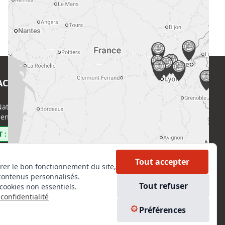
ACT
EN SAVOIR PLUS
ational de l’Expertise (CNE)
Accueil
enri Regnault, 75014 Paris
Formations
Nous rejoindre
 : 0800 00 80 89
Partenaires
Autres missions
Tout accepter
rer le bon fonctionnement du site,
Le C.N.E.
contenus personnalisés.
Membre IVSC
Tout refuser
cookies non essentiels.
Logiciel
confidentialité
L’Expert
kedIn
Préférences
Tarifs
tagram