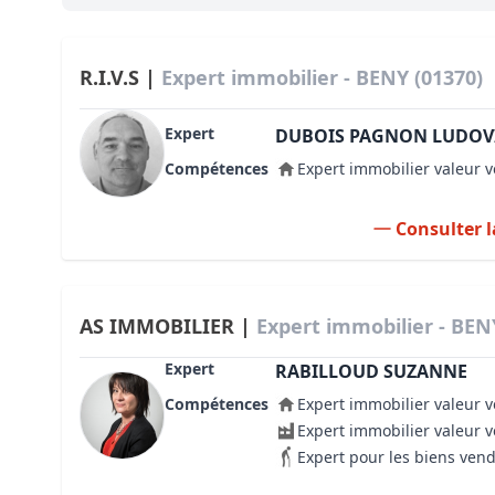
Bioclimatique BBC
Règles d’urbanisme
R.I.V.S |
Expert immobilier - BENY (01370)
Pathologies des bâtiments
Expert
DUBOIS PAGNON LUDOV
Lecture et compréhension d’un Pla
Compétences
Expert immobilier valeur v
Droit de l'environnement et de l'im
Consulter l
Estimer le droit au bail
AS IMMOBILIER |
Expert immobilier - BEN
Expert
RABILLOUD SUZANNE
Compétences
Expert immobilier valeur v
Expert immobilier valeur 
Expert pour les biens ven