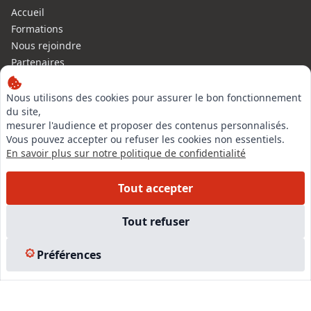
Accueil
Formations
Nous rejoindre
Partenaires
Autres missions
Le C.N.E.
Nous utilisons des cookies pour assurer le bon fonctionnement
du site,
Membre IVSC
mesurer l'audience et proposer des contenus personnalisés.
Logiciel
Vous pouvez accepter ou refuser les cookies non essentiels.
L’Expert
En savoir plus sur notre politique de confidentialité
Tarifs
Contact
Tout accepter
Experts Immobiliers par régions
Accès Pro
Tout refuser
Mentions légales
Plan du site
Préférences
© 2026 l-expertise CNE - Centre National de l’Expertise. Tous
droits réservés.