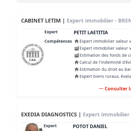
Bioclimatique BBC
Règles d’urbanisme
CABINET LETIM |
Expert immobilier - BREN
Pathologies des bâtiments
Expert
PETIT LAETITIA
Compétences
Expert immobilier valeur 
Lecture et compréhension d’un Pla
Expert immobilier valeur 
Droit de l'environnement et de l'im
Estimation des fonds de
Calcul de l'indemnité d'év
Estimer le droit au bail
Estimation du droit au bai
Expert biens ruraux, évalu
Consulter l
EXEDIA DIAGNOSTICS |
Expert immobilier 
Expert
POTOT DANIEL