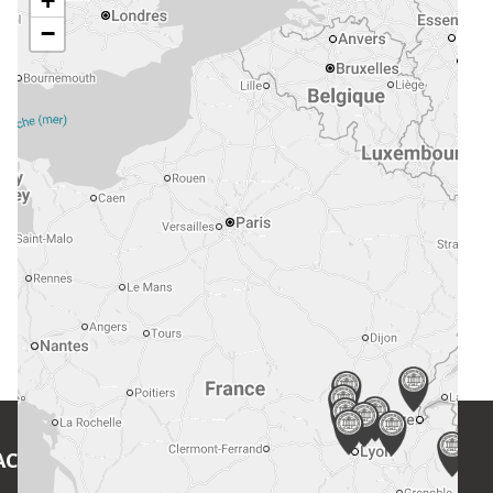
+
−
ACT
EN SAVOIR PLUS