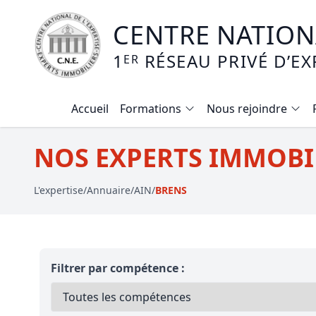
CENTRE NATIONA
1
RÉSEAU PRIVÉ D’EX
ER
Accueil
Formations
Nous rejoindre
Calendrier des formations
NOS EXPERTS IMMOBIL
Formation expertise immobilière / v
L'expertise
/
Annuaire
/
AIN
/
BRENS
Expertise local commercial
Expertise viager
E-learning - Connaitre et maitriser
Filtrer par compétence :
Mise en copropriété
Expertise terrains agricoles, vignobl