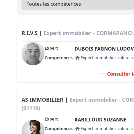
Bioclimatique BBC
Règles d’urbanisme
Pathologies des bâtiments
R.I.V.S |
Expert immobilier - CORMARANCH
Lecture et compréhension d’un Pla
Expert
DUBOIS PAGNON LUDOV
Droit de l'environnement et de l'im
Compétences
Expert immobilier valeur v
Estimer le droit au bail
Consulter l
AS IMMOBILIER |
Expert immobilier - 
(01110)
Expert
RABILLOUD SUZANNE
Compétences
Expert immobilier valeur v