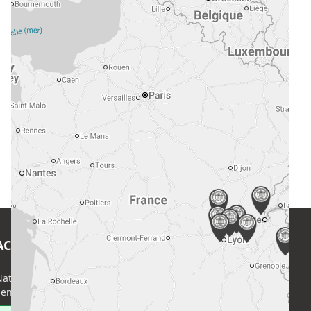
ACT
EN SAVOIR PLUS
ational de l’Expertise (CNE)
Accueil
enri Regnault, 75014 Paris
Formations