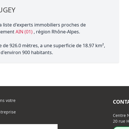
BUGEY
a liste d'experts immobiliers proches de
tement
AIN (01)
, région Rhône-Alpes.
e 926.0 mètres, a une superficie de 18.97 km²,
d'environ 900 habitants.
ns votre
CONT
ntreprise
Centre N
20 rue H