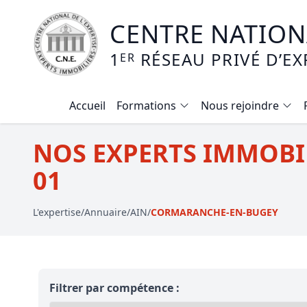
CENTRE NATIONA
1
RÉSEAU PRIVÉ D’EX
ER
Accueil
Formations
Nous rejoindre
Calendrier des formations
NOS EXPERTS IMMOBI
Formation expertise immobilière / v
01
Expertise local commercial
L'expertise
/
Annuaire
/
AIN
/
CORMARANCHE-EN-BUGEY
Expertise viager
E-learning - Connaitre et maitriser
Mise en copropriété
Filtrer par compétence :
Expertise terrains agricoles, vignobl