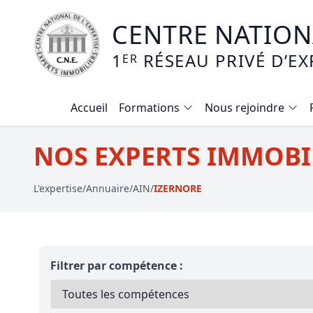
CENTRE NATIONA
1
RÉSEAU PRIVÉ D’EX
ER
Accueil
Formations
Nous rejoindre
Calendrier des formations
NOS EXPERTS IMMOBIL
Formation expertise immobilière / v
L'expertise
/
Annuaire
/
AIN
/
IZERNORE
Expertise local commercial
Expertise viager
E-learning - Connaitre et maitriser
Filtrer par compétence :
Mise en copropriété
Expertise terrains agricoles, vignobl