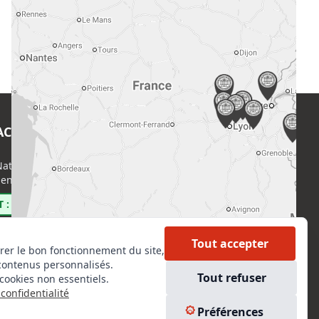
ACT
EN SAVOIR PLUS
ational de l’Expertise (CNE)
Accueil
enri Regnault, 75014 Paris
Formations
Nous rejoindre
 : 0800 00 80 89
Partenaires
Autres missions
Tout accepter
rer le bon fonctionnement du site,
Le C.N.E.
contenus personnalisés.
Membre IVSC
Tout refuser
cookies non essentiels.
Logiciel
confidentialité
L’Expert
kedIn
Préférences