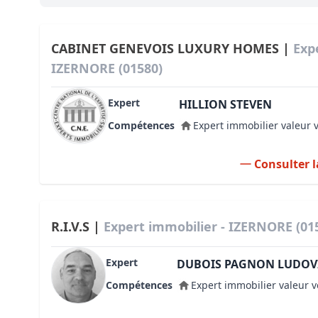
Bioclimatique BBC
Règles d’urbanisme
CABINET GENEVOIS LUXURY HOMES |
Exp
IZERNORE (01580)
Pathologies des bâtiments
Expert
Lecture et compréhension d’un Pla
HILLION STEVEN
Compétences
Expert immobilier valeur 
Droit de l'environnement et de l'im
Estimer le droit au bail
Consulter l
R.I.V.S |
Expert immobilier - IZERNORE (01
Expert
DUBOIS PAGNON LUDOV
Compétences
Expert immobilier valeur v