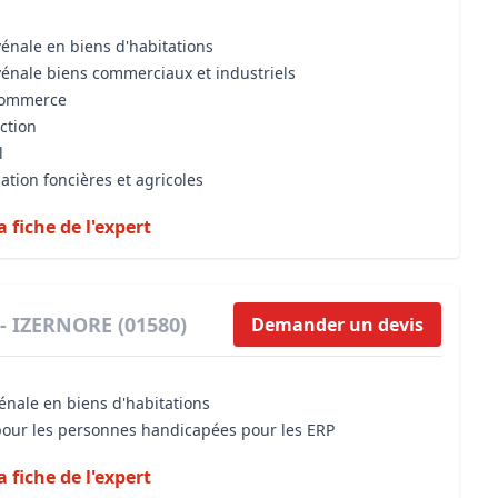
vénale en biens d'habitations
vénale biens commerciaux et industriels
 commerce
iction
l
ation foncières et agricoles
a fiche de l'expert
 - IZERNORE (01580)
Demander un devis
énale en biens d'habitations
 pour les personnes handicapées pour les ERP
a fiche de l'expert