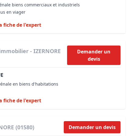
vénale biens commerciaux et industriels
dus en viager
a fiche de l'expert
 immobilier - IZERNORE
Demander un
devis
UE
vénale en biens d'habitations
a fiche de l'expert
RNORE (01580)
Demander un devis