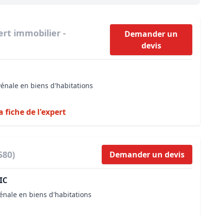
Maîtrise d’oeuvre
Développer la gestion locativ
Estimation co
Expertise pré-achat
Développer et organiser l'acti
ert immobilier -
Demander un
devis
Biens d’exception, belles dem
n Local d’Urbanisme (PLU)
IA Essentials®
vénale en biens d'habitations
mobilier
IA Pioneer®
a fiche de l'expert
580)
Demander un devis
IC
énale en biens d'habitations