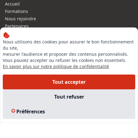
Accueil
Formations
Nous rejoindre
Partenaires
Autres missions
Le C.N.E.
Nous utilisons des cookies pour assurer le bon fonctionnement
du site,
Membre IVSC
mesurer l'audience et proposer des contenus personnalisés.
Logiciel
Vous pouvez accepter ou refuser les cookies non essentiels.
L’Expert
En savoir plus sur notre politique de confidentialité
Tarifs
Contact
Tout accepter
Experts Immobiliers par régions
Accès Pro
Tout refuser
Mentions légales
Plan du site
Préférences
© 2026 l-expertise CNE - Centre National de l’Expertise. Tous
droits réservés.