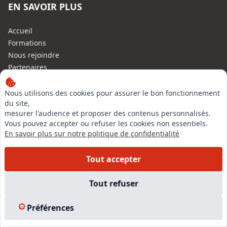
EN SAVOIR PLUS
Accueil
Formations
Nous rejoindre
Partenaires
Autres missions
Le C.N.E.
Nous utilisons des cookies pour assurer le bon fonctionnement
du site,
Membre IVSC
mesurer l'audience et proposer des contenus personnalisés.
Logiciel
Vous pouvez accepter ou refuser les cookies non essentiels.
L’Expert
En savoir plus sur notre politique de confidentialité
Tarifs
Contact
Tout accepter
Experts Immobiliers par régions
Accès Pro
Tout refuser
Mentions légales
Plan du site
Préférences