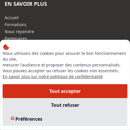
EN SAVOIR PLUS
Accueil
Formations
Nous rejoindre
Partenaires
Autres missions
Le C.N.E.
Nous utilisons des cookies pour assurer le bon fonctionnement
du site,
Membre IVSC
mesurer l'audience et proposer des contenus personnalisés.
Logiciel
Vous pouvez accepter ou refuser les cookies non essentiels.
L’Expert
En savoir plus sur notre politique de confidentialité
Tarifs
Contact
Tout accepter
Experts Immobiliers par régions
Accès Pro
Tout refuser
Mentions légales
Plan du site
Préférences