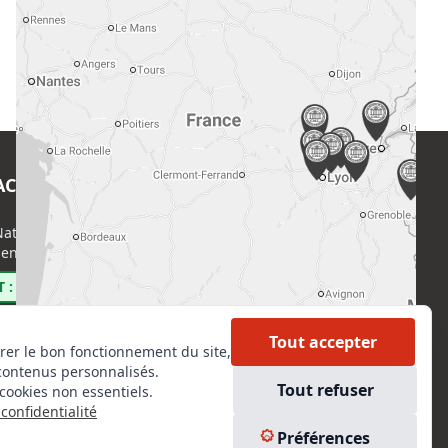
ACT
EN SAVOIR PLUS
ational de l’Expertise (CNE)
Accueil
enri Regnault, 75014 Paris
Formations
Nous rejoindre
 : 0800 00 80 89
Partenaires
Autres missions
Tout accepter
rer le bon fonctionnement du site,
Le C.N.E.
contenus personnalisés.
Membre IVSC
Tout refuser
cookies non essentiels.
Logiciel
confidentialité
L’Expert
kedIn
Préférences