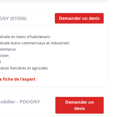
Maîtrise d’oeuvre
Développer la gestion locativ
Estimation co
Expertise pré-achat
Développer et organiser l'acti
GNY (01550)
Demander un devis
Biens d’exception, belles dem
vénale en biens d'habitations
n Local d’Urbanisme (PLU)
IA Essentials®
vénale biens commerciaux et industriels
mobilier
IA Pioneer®
 commerce
iction
l
ation foncières et agricoles
a fiche de l'expert
obilier - POUGNY
Demander un
devis