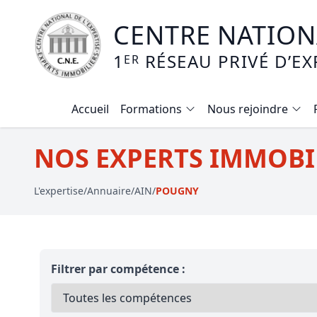
CENTRE NATIONA
1
RÉSEAU PRIVÉ D’EX
ER
Accueil
Formations
Nous rejoindre
Calendrier des formations
NOS EXPERTS IMMOBI
Formation expertise immobilière / v
L'expertise
/
Annuaire
/
AIN
/
POUGNY
Expertise local commercial
Expertise viager
E-learning - Connaitre et maitriser
Filtrer par compétence :
Mise en copropriété
Expertise terrains agricoles, vignobl