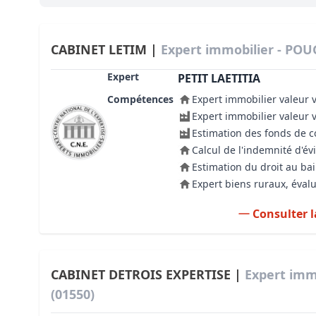
Bioclimatique BBC
Règles d’urbanisme
CABINET LETIM |
Expert immobilier - POU
Pathologies des bâtiments
Expert
PETIT LAETITIA
Compétences
Expert immobilier valeur 
Lecture et compréhension d’un Pla
Expert immobilier valeur 
Droit de l'environnement et de l'im
Estimation des fonds de
Calcul de l'indemnité d'év
Estimer le droit au bail
Estimation du droit au bai
Expert biens ruraux, évalu
Consulter l
CABINET DETROIS EXPERTISE |
Expert imm
(01550)