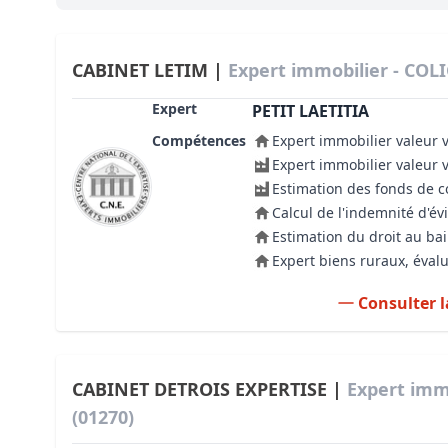
Bioclimatique BBC
Règles d’urbanisme
CABINET LETIM |
Expert immobilier - COL
Pathologies des bâtiments
Expert
PETIT LAETITIA
Compétences
Expert immobilier valeur 
Lecture et compréhension d’un Pla
Expert immobilier valeur 
Droit de l'environnement et de l'im
Estimation des fonds de
Calcul de l'indemnité d'év
Estimer le droit au bail
Estimation du droit au bai
Expert biens ruraux, évalu
Consulter l
CABINET DETROIS EXPERTISE |
Expert imm
(01270)