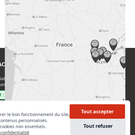
ACT
EN SAVOIR PLUS
ational de l’Expertise (CNE)
Accueil
enri Regnault, 75014 Paris
Formations
Nous rejoindre
 : 0800 00 80 89
Partenaires
Autres missions
Tout accepter
rer le bon fonctionnement du site,
Le C.N.E.
contenus personnalisés.
Membre IVSC
Tout refuser
cookies non essentiels.
Logiciel
confidentialité