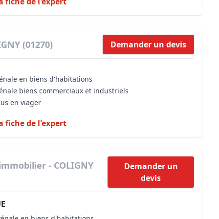
a fiche de l'expert
IGNY (01270)
Demander un devis
énale en biens d'habitations
vénale biens commerciaux et industriels
dus en viager
a fiche de l'expert
 immobilier - COLIGNY
Demander un
devis
UE
vénale en biens d'habitations