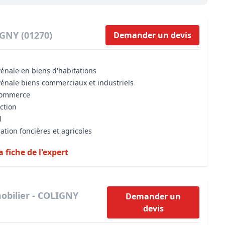
Maîtrise d’oeuvre
Développer la gestion locativ
Estimation co
Expertise pré-achat
Développer et organiser l'acti
IGNY (01270)
Demander un devis
Biens d’exception, belles dem
vénale en biens d'habitations
n Local d’Urbanisme (PLU)
IA Essentials®
vénale biens commerciaux et industriels
mobilier
IA Pioneer®
 commerce
iction
l
ation foncières et agricoles
a fiche de l'expert
obilier - COLIGNY
Demander un
devis