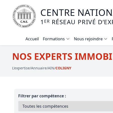
CENTRE NATIONA
1
RÉSEAU PRIVÉ D’EX
ER
Accueil
Formations
Nous rejoindre
Calendrier des formations
NOS EXPERTS IMMOBIL
Formation expertise immobilière / v
L'expertise
/
Annuaire
/
AIN
/
COLIGNY
Expertise local commercial
Expertise viager
E-learning - Connaitre et maitriser
Filtrer par compétence :
Mise en copropriété
Expertise terrains agricoles, vignobl