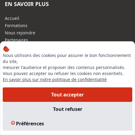
EN SAVOIR PLUS
Accueil
Formations
Nous rejoindre
Partenaires
Autres missions
Le C.N.E.
Nous utilisons des cookies pour assurer le bon fonctionnement
du site,
Membre IVSC
mesurer l'audience et proposer des contenus personnalisés.
Logiciel
Vous pouvez accepter ou refuser les cookies non essentiels.
L’Expert
En savoir plus sur notre politique de confidentialité
Tarifs
Contact
Tout accepter
Experts Immobiliers par régions
Accès Pro
Tout refuser
Mentions légales
Plan du site
Préférences