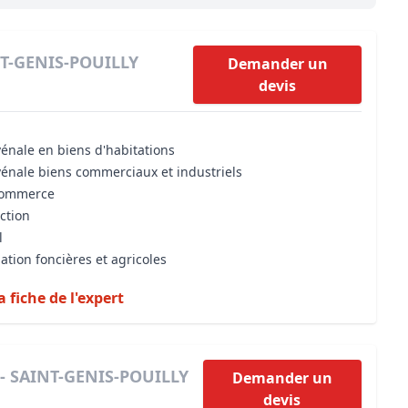
Maîtrise d’oeuvre
Développer la gestion locativ
Estimation co
Expertise pré-achat
Développer et organiser l'acti
NT-GENIS-POUILLY
Demander un
devis
Biens d’exception, belles dem
n Local d’Urbanisme (PLU)
IA Essentials®
vénale en biens d'habitations
mobilier
IA Pioneer®
vénale biens commerciaux et industriels
 commerce
iction
l
ation foncières et agricoles
a fiche de l'expert
 - SAINT-GENIS-POUILLY
Demander un
devis