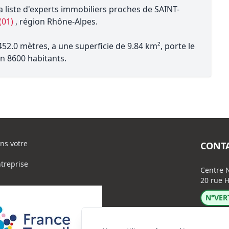
a liste d'experts immobiliers proches de SAINT-
(01)
, région Rhône-Alpes.
52.0 mètres, a une superficie de 9.84 km², porte le
n 8600 habitants.
ns votre
CONT
ntreprise
Centre N
20 rue H
N°VERT