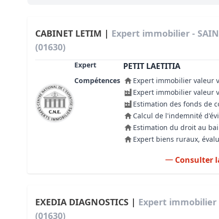
Bioclimatique BBC
Règles d’urbanisme
CABINET LETIM |
Expert immobilier - SAI
(01630)
Pathologies des bâtiments
Expert
PETIT LAETITIA
Lecture et compréhension d’un Pla
Compétences
Expert immobilier valeur 
Droit de l'environnement et de l'im
Expert immobilier valeur 
Estimation des fonds de
Estimer le droit au bail
Calcul de l'indemnité d'év
Estimation du droit au bai
Expert biens ruraux, évalu
Consulter l
EXEDIA DIAGNOSTICS |
Expert immobilier
(01630)