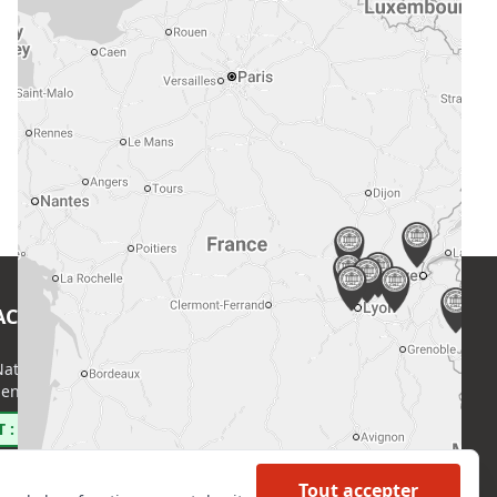
ACT
EN SAVOIR PLUS
ational de l’Expertise (CNE)
Accueil
enri Regnault, 75014 Paris
Formations
Nous rejoindre
 : 0800 00 80 89
Partenaires
Autres missions
Tout accepter