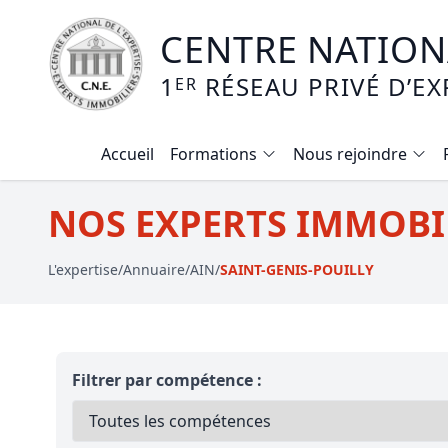
CENTRE NATIONA
1
RÉSEAU PRIVÉ D’EX
ER
Accueil
Formations
Nous rejoindre
Calendrier des formations
NOS EXPERTS IMMOBIL
Formation expertise immobilière / v
L'expertise
/
Annuaire
/
AIN
/
SAINT-GENIS-POUILLY
Expertise local commercial
Expertise viager
E-learning - Connaitre et maitriser
Filtrer par compétence :
Mise en copropriété
Expertise terrains agricoles, vignobl