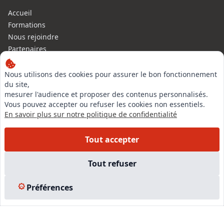
Accueil
Formations
Nous rejoindre
Partenaires
Autres missions
Le C.N.E.
Nous utilisons des cookies pour assurer le bon fonctionnement
du site,
Membre IVSC
mesurer l'audience et proposer des contenus personnalisés.
Logiciel
Vous pouvez accepter ou refuser les cookies non essentiels.
L’Expert
En savoir plus sur notre politique de confidentialité
Tarifs
Contact
Tout accepter
Experts Immobiliers par régions
Accès Pro
Tout refuser
Mentions légales
Plan du site
Préférences
© 2026 l-expertise CNE - Centre National de l’Expertise. Tous
droits réservés.