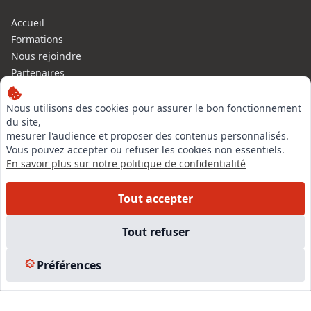
Accueil
Formations
Nous rejoindre
Partenaires
Autres missions
Le C.N.E.
Nous utilisons des cookies pour assurer le bon fonctionnement
du site,
Membre IVSC
mesurer l'audience et proposer des contenus personnalisés.
Logiciel
Vous pouvez accepter ou refuser les cookies non essentiels.
L’Expert
En savoir plus sur notre politique de confidentialité
Tarifs
Contact
Tout accepter
Experts Immobiliers par régions
Accès Pro
Tout refuser
Mentions légales
Plan du site
Préférences
© 2026 l-expertise CNE - Centre National de l’Expertise. Tous
droits réservés.