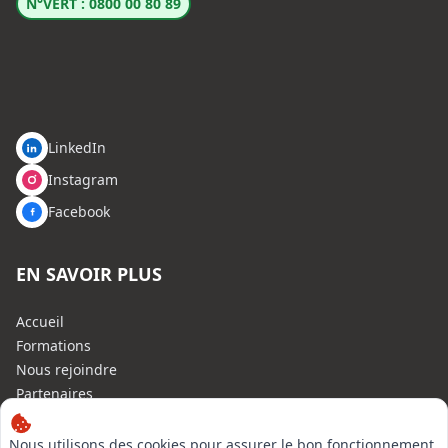
N°VERT : 0800 00 80 89
LinkedIn
Instagram
Facebook
EN SAVOIR PLUS
Accueil
Formations
Nous rejoindre
Partenaires
Autres missions
Le C.N.E.
Nous utilisons des cookies pour assurer le bon fonctionnement