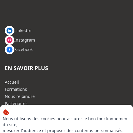
LinkedIn
Instagram
Facebook
EN SAVOIR PLUS
Accueil
Formations
Nous rejoindre
Partenaires
Autres missions
Le C.N.E.
Nous utilisons des cookies pour assurer le bon fonctionnement
du site,
Membre IVSC
mesurer l'audience et proposer des contenus personnalisés.
Logiciel