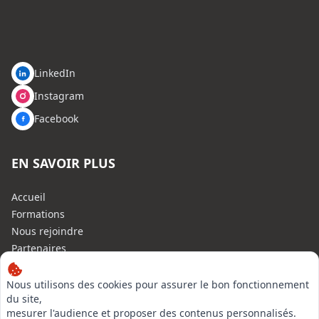
LinkedIn
Instagram
Facebook
EN SAVOIR PLUS
Accueil
Formations
Nous rejoindre
Partenaires
Autres missions
Le C.N.E.
Nous utilisons des cookies pour assurer le bon fonctionnement
du site,
Membre IVSC
mesurer l'audience et proposer des contenus personnalisés.
Logiciel