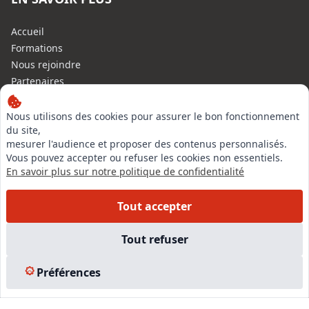
Accueil
Formations
Nous rejoindre
Partenaires
Autres missions
Le C.N.E.
Nous utilisons des cookies pour assurer le bon fonctionnement
du site,
Membre IVSC
mesurer l'audience et proposer des contenus personnalisés.
Logiciel
Vous pouvez accepter ou refuser les cookies non essentiels.
L’Expert
En savoir plus sur notre politique de confidentialité
Tarifs
Contact
Tout accepter
Experts Immobiliers par régions
Accès Pro
Tout refuser
Mentions légales
Plan du site
Préférences
© 2026 l-expertise CNE - Centre National de l’Expertise. Tous