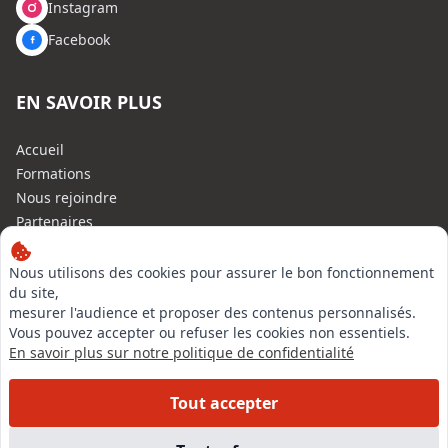
Instagram
Facebook
EN SAVOIR PLUS
Accueil
Formations
Nous rejoindre
Partenaires
Autres missions
Le C.N.E.
Nous utilisons des cookies pour assurer le bon fonctionnement
du site,
Membre IVSC
mesurer l'audience et proposer des contenus personnalisés.
Logiciel
Vous pouvez accepter ou refuser les cookies non essentiels.
L’Expert
En savoir plus sur notre politique de confidentialité
Tarifs
Contact
Tout accepter
Experts Immobiliers par régions
Accès Pro