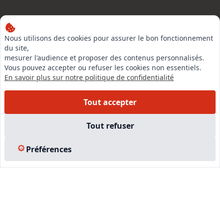
Nous utilisons des cookies pour assurer le bon fonctionnement
LinkedIn
du site,
Instagram
mesurer l'audience et proposer des contenus personnalisés.
Vous pouvez accepter ou refuser les cookies non essentiels.
Facebook
En savoir plus sur notre politique de confidentialité
Tout accepter
EN SAVOIR PLUS
Tout refuser
Accueil
Formations
Préférences
Nous rejoindre
Partenaires
Autres missions
Le C.N.E.
Membre IVSC
Logiciel