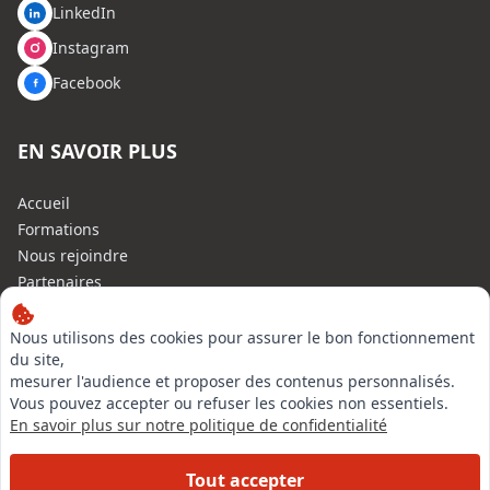
LinkedIn
Instagram
Facebook
EN SAVOIR PLUS
Accueil
Formations
Nous rejoindre
Partenaires
Autres missions
Le C.N.E.
Nous utilisons des cookies pour assurer le bon fonctionnement
du site,
Membre IVSC
mesurer l'audience et proposer des contenus personnalisés.
Logiciel
Vous pouvez accepter ou refuser les cookies non essentiels.
L’Expert
En savoir plus sur notre politique de confidentialité
Tarifs
Contact
Tout accepter