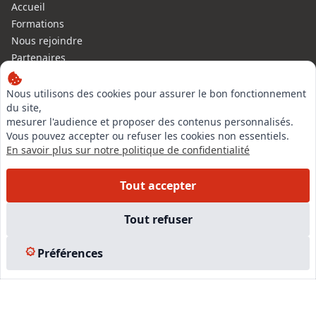
Accueil
Formations
Nous rejoindre
Partenaires
Autres missions
Le C.N.E.
Nous utilisons des cookies pour assurer le bon fonctionnement
du site,
Membre IVSC
mesurer l'audience et proposer des contenus personnalisés.
Logiciel
Vous pouvez accepter ou refuser les cookies non essentiels.
L’Expert
En savoir plus sur notre politique de confidentialité
Tarifs
Contact
Tout accepter
Experts Immobiliers par régions
Accès Pro
Tout refuser
Mentions légales
Plan du site
Préférences
© 2026 l-expertise CNE - Centre National de l’Expertise. Tous
droits réservés.