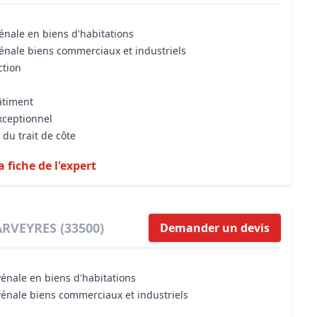
énale en biens d'habitations
vénale biens commerciaux et industriels
ction
âtiment
xceptionnel
 du trait de côte
a fiche de l'expert
ARVEYRES (33500)
Demander un devis
vénale en biens d'habitations
vénale biens commerciaux et industriels