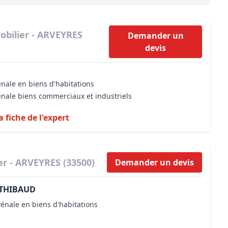
Maîtrise d’oeuvre
Développer la gestion locativ
Estimation co
Expertise pré-achat
Développer et organiser l'acti
obilier - ARVEYRES
Demander un
devis
Biens d’exception, belles dem
n Local d’Urbanisme (PLU)
IA Essentials®
énale en biens d'habitations
mobilier
IA Pioneer®
énale biens commerciaux et industriels
a fiche de l'expert
er - ARVEYRES (33500)
Demander un devis
THIBAUD
vénale en biens d'habitations