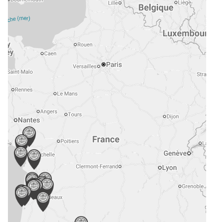
e
mmerce
vité de Syndic
eures, châteaux et traits de côte