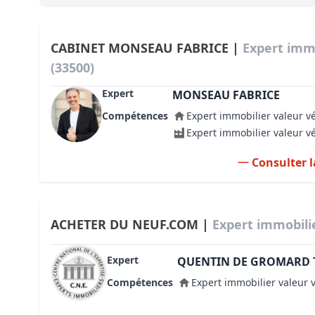
Bioclimatique BBC
Règles d’urbanisme
CABINET MONSEAU FABRICE |
Expert imm
(33500)
Pathologies des bâtiments
Expert
MONSEAU FABRICE
Lecture et compréhension d’un Pla
Compétences
Expert immobilier valeur v
Droit de l'environnement et de l'im
Expert immobilier valeur v
Estimer le droit au bail
Consulter l
ACHETER DU NEUF.COM |
Expert immobili
Expert
QUENTIN DE GROMARD 
Compétences
Expert immobilier valeur 