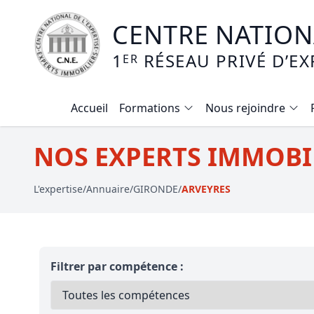
CENTRE NATIONA
1
RÉSEAU PRIVÉ D’EX
ER
Accueil
Formations
Nous rejoindre
Calendrier des formations
NOS EXPERTS IMMOBIL
Formation expertise immobilière / v
L'expertise
/
Annuaire
/
GIRONDE
/
ARVEYRES
Expertise local commercial
Expertise viager
E-learning - Connaitre et maitriser
Filtrer par compétence :
Mise en copropriété
Expertise terrains agricoles, vignobl