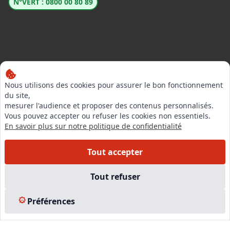
N°VERT : 0800 00 80 89
LinkedIn
Nous utilisons des cookies pour assurer le bon fonctionnement
Instagram
du site,
mesurer l'audience et proposer des contenus personnalisés.
Facebook
Vous pouvez accepter ou refuser les cookies non essentiels.
En savoir plus sur notre politique de confidentialité
EN SAVOIR PLUS
Tout accepter
Accueil
Tout refuser
Formations
Nous rejoindre
Préférences
Partenaires
Autres missions
Le C.N.E.