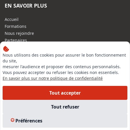
EN SAVOIR PLUS
Accueil
Formations
Nous rejoindre
Partenaires
Autres missions
Le C.N.E.
Nous utilisons des cookies pour assurer le bon fonctionnement
du site,
Membre IVSC
mesurer l'audience et proposer des contenus personnalisés.
Logiciel
Vous pouvez accepter ou refuser les cookies non essentiels.
L’Expert
En savoir plus sur notre politique de confidentialité
Tarifs
Contact
Tout accepter
Experts Immobiliers par régions
Accès Pro
Tout refuser
Mentions légales
Plan du site
Préférences