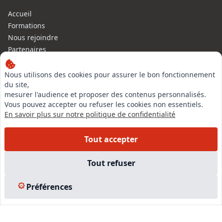
Accueil
Formations
Nous rejoindre
Partenaires
Autres missions
Le C.N.E.
Nous utilisons des cookies pour assurer le bon fonctionnement
du site,
Membre IVSC
mesurer l'audience et proposer des contenus personnalisés.
Logiciel
Vous pouvez accepter ou refuser les cookies non essentiels.
L’Expert
En savoir plus sur notre politique de confidentialité
Tarifs
Contact
Tout accepter
Experts Immobiliers par régions
Accès Pro
Tout refuser
Mentions légales
Plan du site
Préférences
© 2026 l-expertise CNE - Centre National de l’Expertise. Tous
droits réservés.